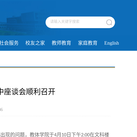
社会服务
校友之家
教师教育
家庭教育
English
期期中座谈会顺利召开
86
中出现的问题，教体学院于
月
日下午
在文科楼
4
10
2:00